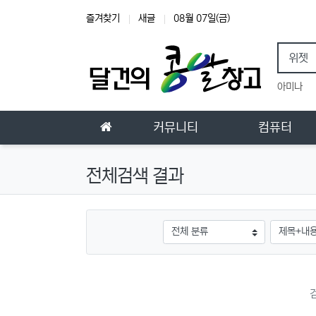
상단 네비
즐겨찾기
새글
08월 07일(금)
인기
아미나
메인 메뉴
홈으로
커뮤니티
컴퓨터
전체검색 결과
그룹
검색조건