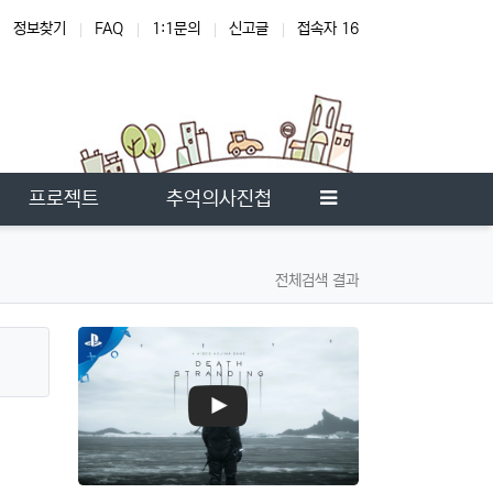
정보찾기
FAQ
1:1문의
신고글
접속자 16
온
사이드바
프로젝트
추억의사진첩
전체검색 결과