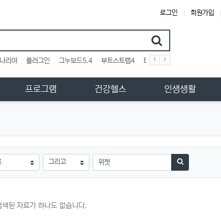
로그인
회원가입
검색어
나리야
플러그인
그누보드5.4
부트스트랩4
테마
스킨
위젯
애드
프로그램
건강헬스
인생생활
검색방법
검색어
검색하기
검색된 자료가 하나도 없습니다.