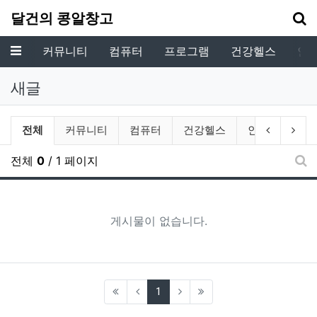
기
달건의 콩알창고
메뉴
커뮤니티
컴퓨터
프로그램
건강헬스
인
새글
전체게시물 그룹 목록
이전 그룹
다음
전체
커뮤니티
컴퓨터
건강헬스
인생생활
전체
0
/ 1 페이지
새
게시물이 없습니다.
(current)
1