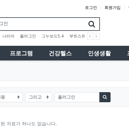
로그인
회원가입
검색어
나리야
플러그인
그누보드5.4
부트스트랩4
테마
스킨
위
프로그램
건강헬스
인생생활
검색방법
검색어
검색하기
된 자료가 하나도 없습니다.