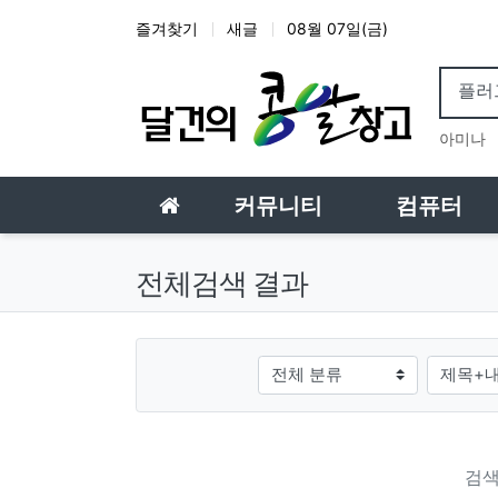
상단 네비
즐겨찾기
새글
08월 07일(금)
인기
아미나
메인 메뉴
홈으로
커뮤니티
컴퓨터
전체검색 결과
그룹
검색조건
검색