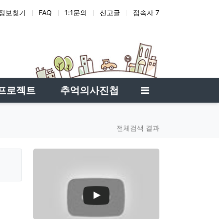
정보찾기
FAQ
1:1문의
신고글
접속자 7
젯
애드온
사이드바
프로젝트
추억의사진첩
전체검색 결과