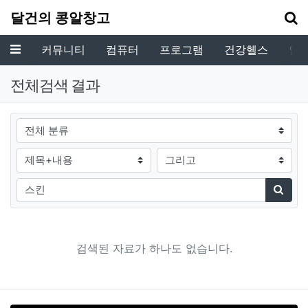
기
달건의 콩알창고
메뉴
커뮤니티
컴퓨터
프로그램
건강헬스
인
전체검색 결과
그룹
검색조건
검색방법
검색어
검색
검색된 자료가 하나도 없습니다.