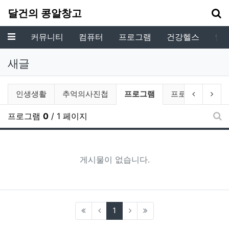
기
달건의 콩알창고
메뉴
커뮤니티
컴퓨터
프로그램
건강헬스
인
새글
전체게시물 그룹 목록
현재 그룹
이전 그룹
다음
인생생활
추억의사진첩
프로그램
프로젝트
프로그램
0
/ 1 페이지
새
게시물이 없습니다.
(current)
1